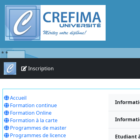
*
*
Inscription
Accueil
Informati
Formation continue
Formation Online
Informati
Formation à la carte
Programmes de master
Programmes de licence
Etudiant à