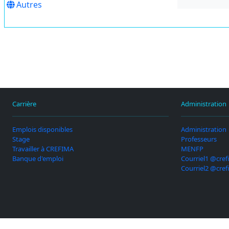
Autres
Carrière
Administration
Emplois disponibles
Administration
Stage
Professeurs
Travailler à CREFIMA
MENFP
Banque d'emploi
Courriel1 @cref
Courriel2 @cref