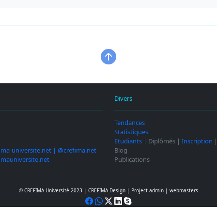
Divers
Tendances
Statistiques
Etudiants
| Diplômés |
Inscription
ima-universite.net | @crefima.net
Blog
imauniversite.net
Publications
© CREFIMA Université 2023 |
CREFIMA Design
|
Project admin
|
webmasters