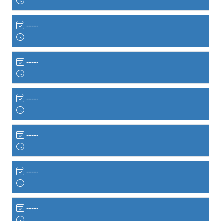
-----
-----
-----
-----
-----
-----