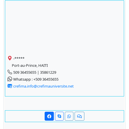
-*****
Port-au-Prince, HAITI
509 36455655 | 35861229
Whatsapp : +509 36455655
crefima.info@crefimauniversite.net