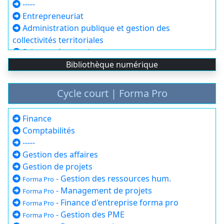
-----
Entrepreneuriat
Administration publique et gestion des
collectivités territoriales
Sciences économiques
Droit
Bibliothèque numérique
Sciences de l'éducation
Sociologie
Cycle court | Forma Pro
Psychologie
Communication
Finance
Sciences environnementales et aménagement du
Comptabilités
territoire
-----
Langues étrangères appliquées
Gestion des affaires
Gestion de projets
- Gestion des ressources hum.
Forma Pro
- Management de projets
Forma Pro
- Finance d'entreprise forma pro
Forma Pro
- Gestion des PME
Forma Pro