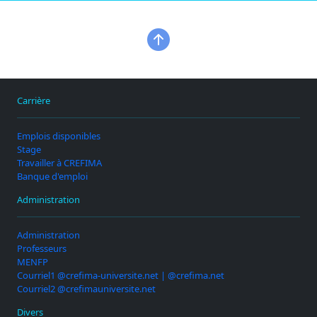
Carrière
Emplois disponibles
Stage
Travailler à CREFIMA
Banque d'emploi
Administration
Administration
Professeurs
MENFP
Courriel1 @crefima-universite.net | @crefima.net
Courriel2 @crefimauniversite.net
Divers