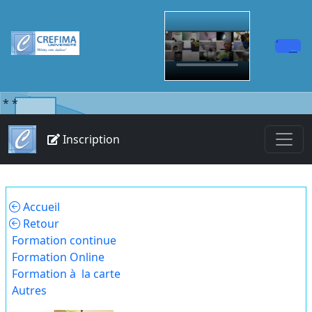
*
*
Inscription
Accueil
Retour
Formation continue
Formation Online
Formation à la carte
Autres