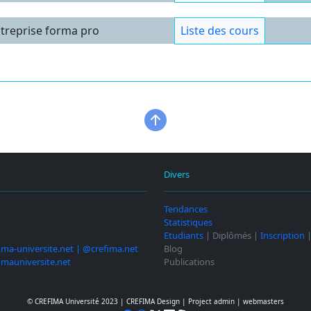
ntreprise forma pro
Liste des cours
Divers
Tendances
Statistiques
Etudiants
| Diplômés |
Inscription
ima-universite.net | @crefima.net
Blog
imauniversite.net
Publications
© CREFIMA Université 2023 |
CREFIMA Design
|
Project admin
|
webmasters