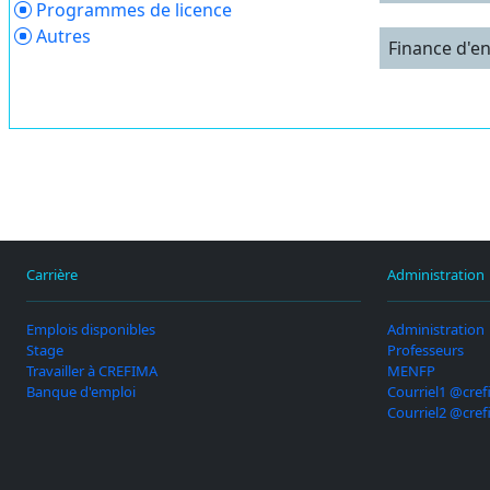
Programmes de licence
Autres
Finance d'e
Carrière
Administration
Emplois disponibles
Administration
Stage
Professeurs
Travailler à CREFIMA
MENFP
Banque d'emploi
Courriel1 @cref
Courriel2 @cref