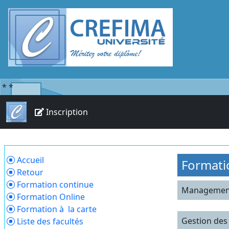
*
*
Inscription
Accueil
Formati
Retour
Formation continue
Management
Formation Online
Formation à la carte
Gestion des
Liste des facultés