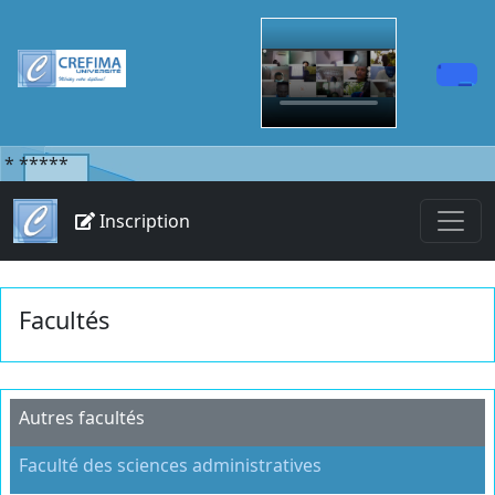
*
*****
Inscription
Facultés
Autres facultés
Faculté des sciences administratives