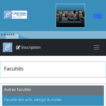
*
*****
Inscription
Facultés
Autres facultés
Faculté des arts, design & mode