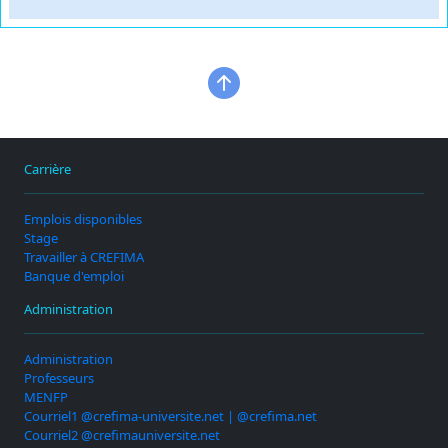
Carrière
Emplois disponibles
Stage
Travailler à CREFIMA
Banque d'emploi
Administration
Administration
Professeurs
MENFP
Courriel1 @crefima-universite.net | @crefima.net
Courriel2 @crefimauniversite.net