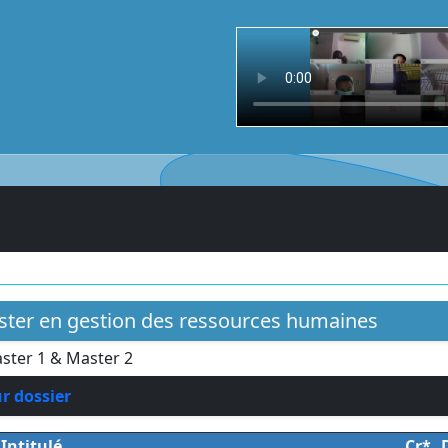
aster en gestion des ressources humaines
ster 1 & Master 2
ur dossier
Intitulé
Cr*
D