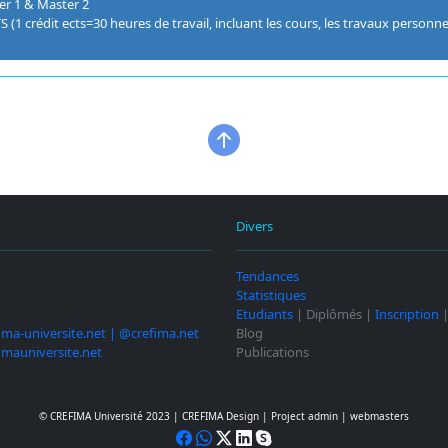
er 1 & Master 2
S (1 crédit ects=30 heures de travail, incluant les cours, les travaux personnel
Divers
Tendances
Statistiques
Etudiants
| Diplômés |
Inscription
ima-universite.net | @crefima.net
Blog
imauniversite.net
Publications
© CREFIMA Université 2023 |
CREFIMA Design
|
Project admin
|
webmasters