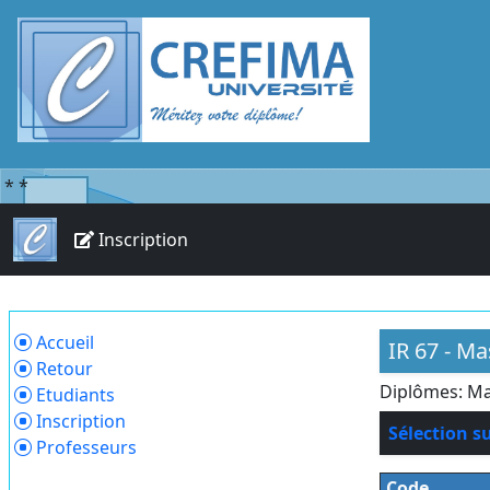
*
*
Inscription
Accueil
IR 67 - M
Retour
Diplômes: Ma
Etudiants
Inscription
Sélection s
Professeurs
Code