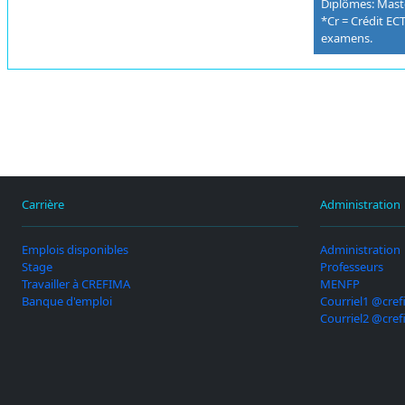
Diplômes: Mast
*Cr = Crédit ECT
examens.
Carrière
Administration
Emplois disponibles
Administration
Stage
Professeurs
Travailler à CREFIMA
MENFP
Banque d'emploi
Courriel1 @cref
Courriel2 @cref