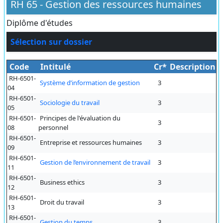
RH 65 - Gestion des ressources humaines
Diplôme d'études
Sélection sur dossier
Code
Intitulé
Cr*
Description
RH-6501-
Système d’information de gestion
3
04
RH-6501-
Sociologie du travail
3
05
RH-6501-
Principes de l'évaluation du
3
08
personnel
RH-6501-
Entreprise et ressources humaines
3
09
RH-6501-
Gestion de l’environnement de travail
3
11
RH-6501-
Business ethics
3
12
RH-6501-
Droit du travail
3
13
RH-6501-
Gestion du temps
3