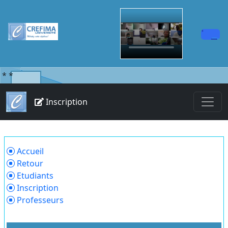
*
*
Inscription
Accueil
Retour
Etudiants
Inscription
Professeurs