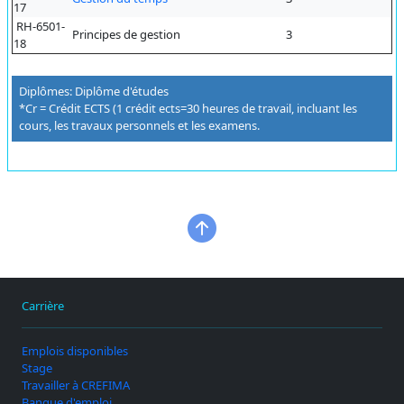
17
RH-6501-
Principes de gestion
3
18
Diplômes: Diplôme d'études
*Cr = Crédit ECTS (1 crédit ects=30 heures de travail, incluant les
cours, les travaux personnels et les examens.
Carrière
Emplois disponibles
Stage
Travailler à CREFIMA
Banque d'emploi