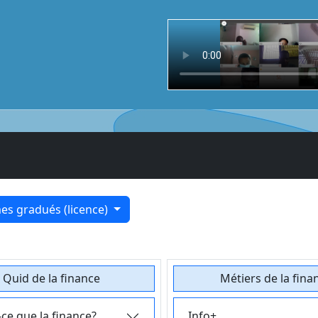
s gradués (licence)
Quid de la finance
Métiers de la fina
-ce que la finance?
Info+