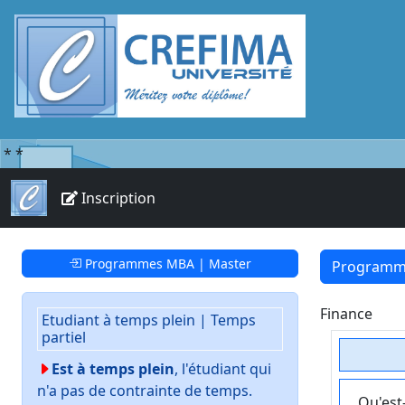
*
*
Inscription
Programmes MBA | Master
Programme
Finance
Etudiant à temps plein | Temps
partiel
Est à temps plein
, l'étudiant qui
n'a pas de contrainte de temps.
Qu'est