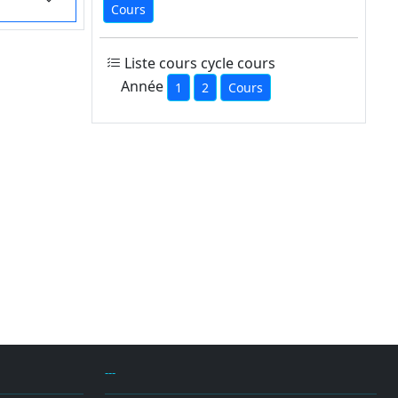
Cours
Liste cours cycle cours
Année
1
2
Cours
---