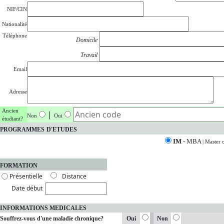
NIF/CIN
Nationalité
Téléphone
Domicile
Travail
Email
Adresse
Ancien
|
Non
Oui
étudiant?
PROGRAMMES
D'ETUDES
IM
- MBA
| Master 
FORMATION
Présentielle
Distance
Date début
INFORMATIONS MEDICALES
Souffrez-vous d'une maladie chronique?
Oui
Non