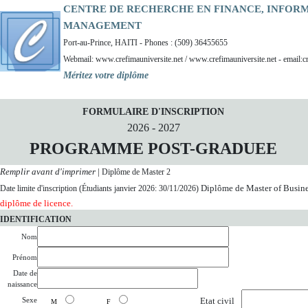
CENTRE DE RECHERCHE EN FINANCE, INFOR
MANAGEMENT
Port-au-Prince, HAITI - Phones : (509) 36455655
Webmail: www.crefimauniversite.net / www.crefimauniversite.net - email:c
Méritez votre diplôme
FORMULAIRE D'INSCRIPTION
2026 - 2027
PROGRAMME POST-GRADUEE
Remplir avant d'imprimer
|
Diplôme de Master 2
Diplôme de Master of Busin
Date limite d'inscription (Étudiants janvier 2026: 30/11/2026)
diplôme de licence.
IDENTIFICATION
Nom
Prénom
Date de
naissance
Sexe
Etat civil
M
F