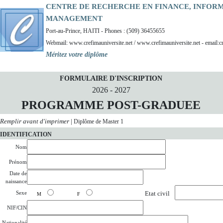
CENTRE DE RECHERCHE EN FINANCE, INFOR
MANAGEMENT
Port-au-Prince, HAITI - Phones : (509) 36455655
Webmail: www.crefimauniversite.net / www.crefimauniversite.net - email:c
Méritez votre diplôme
FORMULAIRE D'INSCRIPTION
2026 - 2027
PROGRAMME POST-GRADUEE
Remplir avant d'imprimer
|
Diplôme de Master 1
IDENTIFICATION
Nom
Prénom
Date de
naissance
Sexe
Etat civil
M
F
NIF/CIN
Nationalité