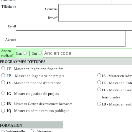
Téléphone
Domicile
Travail
Email
Adresse
Ancien
|
Non
Oui
étudiant?
PROGRAMMES
D'ETUDES
IF
- Master en Ingénierie financière
IP
-
Master en Ingénierie de projets
IS
- Master en Admi
IX
- Master en finance d'entreprise
IE
- Master en Ent
IT
- Master en Gest
IG
- Master en gestion de projets
territoriales
IR
-
Master en Gestion des ressources humaines
ID
- Master en audit
IQ
-
Master en administration publique
FORMATION
Présentielle
Distance