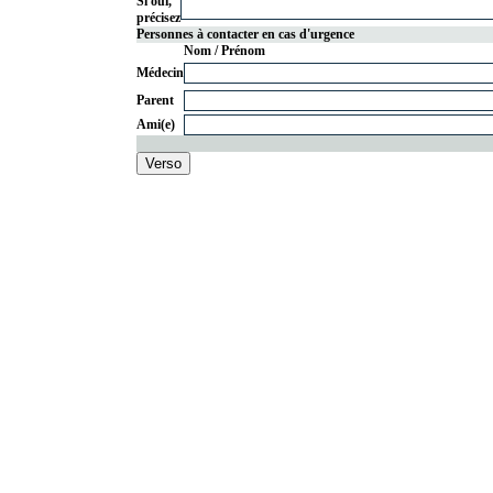
Si oui,
précisez
Personnes à contacter en cas d'urgence
Nom / Prénom
Médecin
Parent
Ami(e)