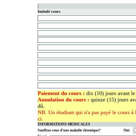
|
Intitulé cours
Paiement du cours
:
dix (10) jours avant le
Annulation du cours
:
quinze (15) jours a
dû.
NB. Un étudiant qui n'a pas payé le cours à l
ci.
INFORMATIONS MEDICALES
Souffrez-vous d'une maladie chronique?
Oui