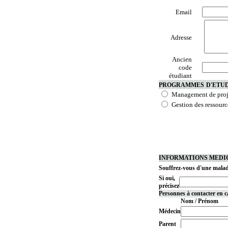
Email
Adresse
Ancien
code
étudiant
PROGRAMMES
D'ETU
Management de proj
Gestion des ressour
INFORMATIONS MEDI
Souffrez-vous d'une mala
Si oui,
précisez
Personnes à contacter en c
Nom / Prénom
Médecin
Parent