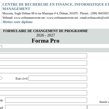
CENTRE DE RECHERCHE EN FINANCE, INFORMATIQUE E
MANAGEMENT
Musseau, Angle Delmas 60 et rue Maurepas # 4, Delmas, HAITI - Phones : (509) 3645565
Webmail: www.crefimauniversite.net /
www.crefimauniversite.net
- email:crefima.info@crefi
Méritez votre diplôme
FORMULAIRE DE CHANGEMENT DE PROGRAMME
2026 - 2027
Forma Pro
r
|
Etat civil
ile
Année a
ail