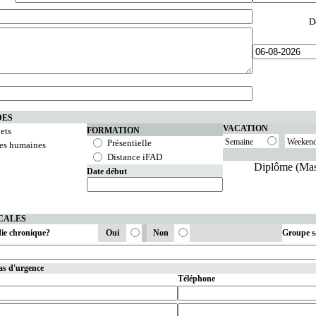
D
DES
VACATION
ets
FORMATION
Semaine
Weeken
Présentielle
ces humaines
Distance iFAD
Diplôme (Mas
Date début
CALES
die chronique?
Oui
Non
Groupe s
as d'urgence
Téléphone