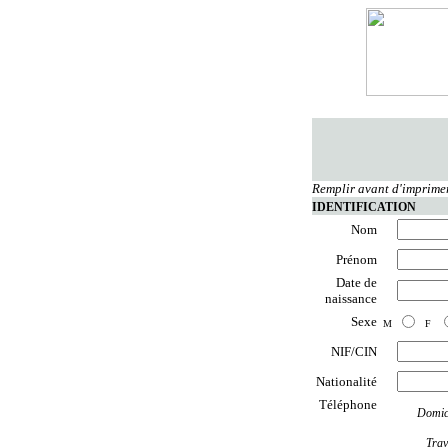
Remplir avant d'imprime
IDENTIFICATION
Nom
Prénom
Date de
naissance
Sexe
M
F
NIF/CIN
Nationalité
Téléphone
Domic
Trav