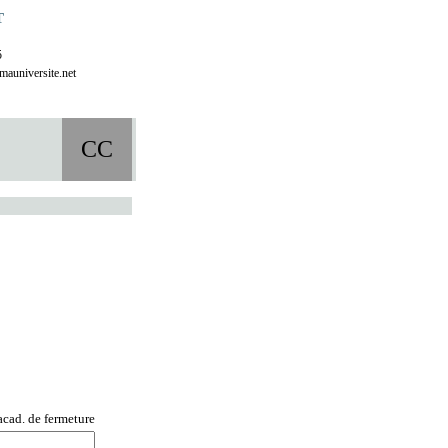
T
5
mauniversite.net
CREFIMA
CC
cad. de fermeture