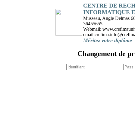
CENTRE DE RECH
INFORMATIQUE 
Musseau, Angle Delmas 60 
36455655
Webmail: www.crefimaunive
email:crefima.info@crefima
Méritez votre diplôme
Changement de p