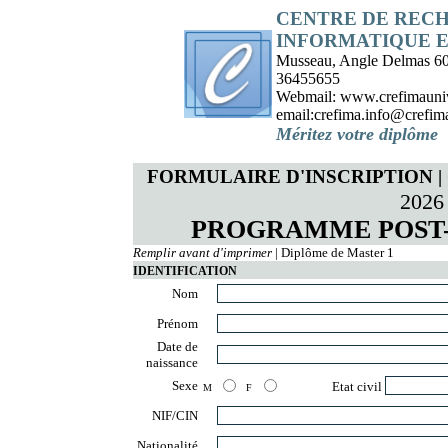
CENTRE DE RECH
INFORMATIQUE 
Musseau, Angle Delmas 60 
36455655
Webmail: www.crefimaunive
email:crefima.info@crefima
Méritez votre diplôme
FORMULAIRE D'INSCRIPTION
2026
PROGRAMME POST-
Remplir avant d'imprimer
| Diplôme de Master 1
IDENTIFICATION
Nom
Prénom
Date de
naissance
Sexe
Etat civil
M
F
NIF/CIN
Nationalité