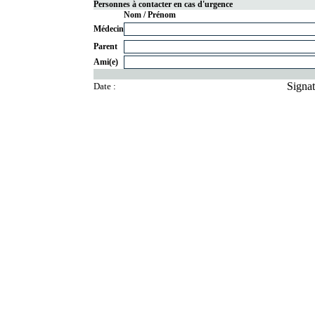
Personnes à contacter en cas d'urgence
Nom / Prénom
Médecin
Parent
Ami(e)
Signat
Date :