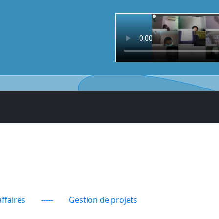
ffaires
-----
Gestion de projets