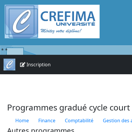
*
*
Inscription
Programmes gradué cycle court
Home
Finance
Comptabilité
Gestion des a
Autres programmes