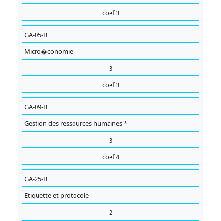
coef 3
GA-05-B
Micro�conomie
3
coef 3
GA-09-B
Gestion des ressources humaines *
3
coef 4
GA-25-B
Etiquette et protocole
2