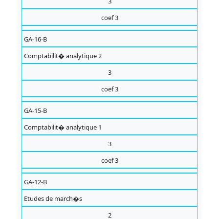
3
coef 3
GA-16-B
Comptabilit� analytique 2
3
coef 3
GA-15-B
Comptabilit� analytique 1
3
coef 3
GA-12-B
Etudes de march�s
2