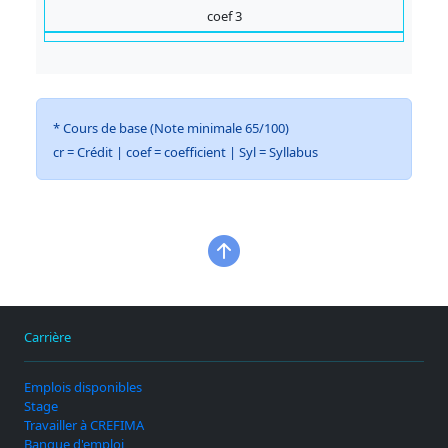
coef 3
* Cours de base (Note minimale 65/100)
cr = Crédit | coef = coefficient | Syl = Syllabus
Carrière
Emplois disponibles
Stage
Travailler à CREFIMA
Banque d'emploi