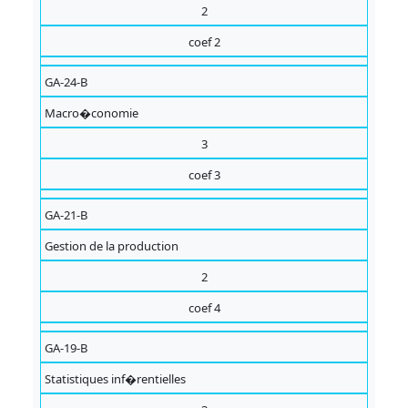
2
coef 2
GA-24-B
Macro�conomie
3
coef 3
GA-21-B
Gestion de la production
2
coef 4
GA-19-B
Statistiques inf�rentielles