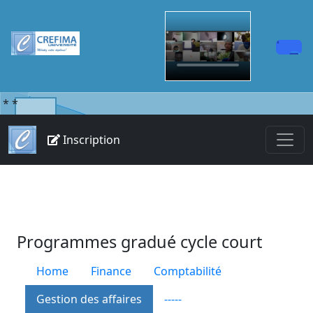
*
*
Inscription
Programmes gradué cycle court
Home
Finance
Comptabilité
Gestion des affaires
-----