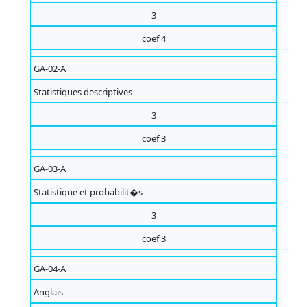
3
coef 4
GA-02-A
Statistiques descriptives
3
coef 3
GA-03-A
Statistique et probabilit�s
3
coef 3
GA-04-A
Anglais