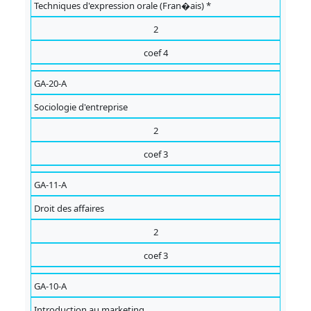
Techniques d'expression orale (Fran�ais) *
2
coef 4
GA-20-A
Sociologie d'entreprise
2
coef 3
GA-11-A
Droit des affaires
2
coef 3
GA-10-A
Introduction au marketing