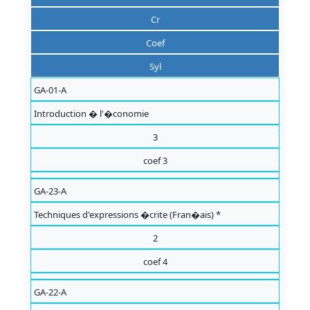
Cr
Coef
Syl
GA-01-A
Introduction � l'�conomie
3
coef 3
GA-23-A
Techniques d'expressions �crite (Fran�ais) *
2
coef 4
GA-22-A