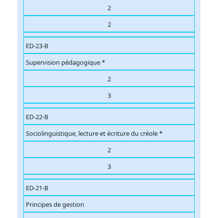
2
2
ED-23-B
Supervision pédagogique *
2
3
ED-22-B
Sociolinguistique, lecture et écriture du créole *
2
3
ED-21-B
Principes de gestion