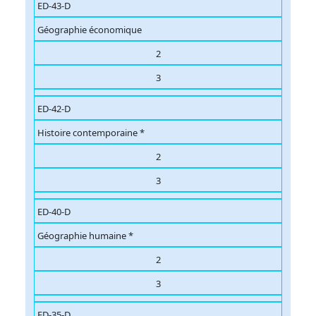
ED-43-D
Géographie économique
2
3
ED-42-D
Histoire contemporaine *
2
3
ED-40-D
Géographie humaine *
2
3
ED-35-D