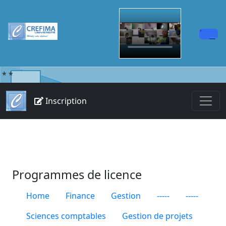
*
*
Inscription
Programmes de licence
Home
Finance
Gestion
-----
-----
Sciences comptables
Gestion de projets