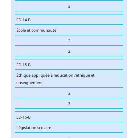
3
ED-14-B
École et communauté
2
2
ED-15-B
Éthique appliquée à l’éducation /éthique et
enseignement
2
3
ED-16-B
Législation scolaire