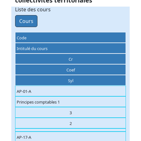
collectivités territoriales
Liste des cours
Cours
Code
Intitulé du cours
Cr
Coef
Syl
AP-01-A
Principes comptables 1
3
2
AP-17-A