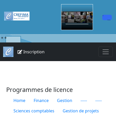
*
*
Inscription
Programmes de licence
Home
Finance
Gestion
-----
-----
Sciences comptables
Gestion de projets