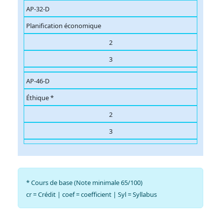
AP-32-D
Planification économique
2
3
AP-46-D
Éthique *
2
3
* Cours de base (Note minimale 65/100)
cr = Crédit | coef = coefficient | Syl = Syllabus