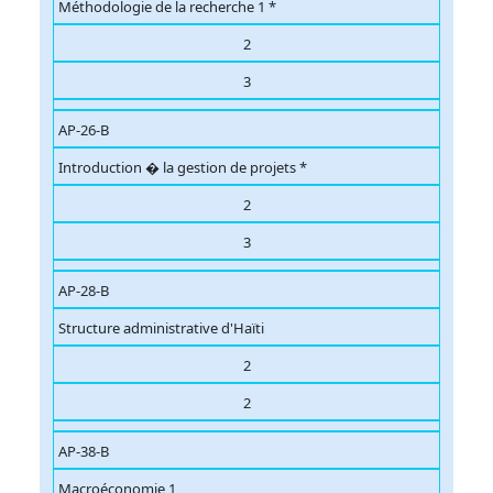
Méthodologie de la recherche 1 *
2
3
AP-26-B
Introduction � la gestion de projets *
2
3
AP-28-B
Structure administrative d'Haïti
2
2
AP-38-B
Macroéconomie 1