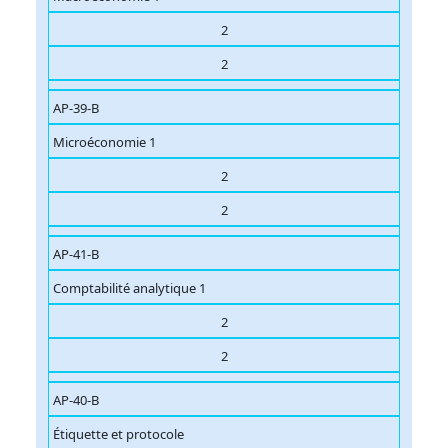
2
2
AP-39-B
Microéconomie 1
2
2
AP-41-B
Comptabilité analytique 1
2
2
AP-40-B
Étiquette et protocole