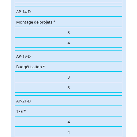
AP-14-D
Montage de projets *
3
4
AP-19-D
Budgétisation *
3
3
AP-21-D
TFE *
4
4