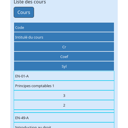
Liste des cours
Cours
Code
Intitulé du cours
Cr
Coef
Syl
EN-01-A
Principes comptables 1
3
2
EN-49-A
Introduction au droit