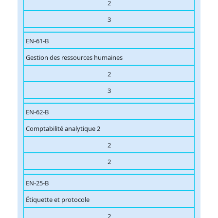
2
3
EN-61-B
Gestion des ressources humaines
2
3
EN-62-B
Comptabilité analytique 2
2
2
EN-25-B
Étiquette et protocole
2