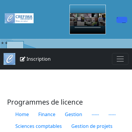
*
*
Inscription
Programmes de licence
Home
Finance
Gestion
-----
-----
Sciences comptables
Gestion de projets