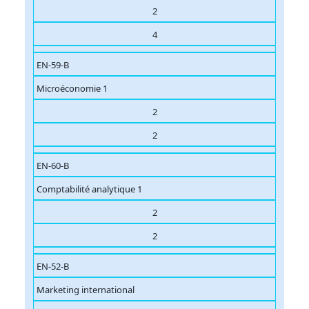
2
4
EN-59-B
Microéconomie 1
2
2
EN-60-B
Comptabilité analytique 1
2
2
EN-52-B
Marketing international