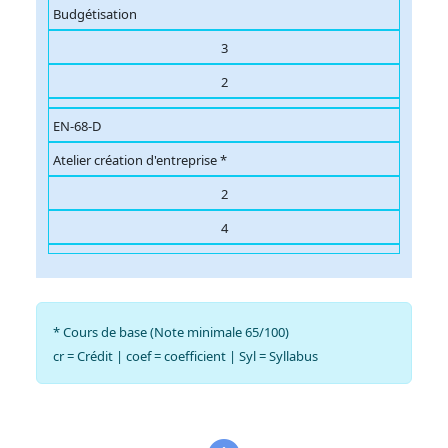
Budgétisation
3
2
EN-68-D
Atelier création d'entreprise *
2
4
* Cours de base (Note minimale 65/100)
cr = Crédit | coef = coefficient | Syl = Syllabus