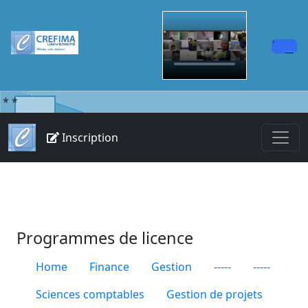
*
*
Inscription
Programmes de licence
Home
Finance
Gestion
-----
-----
Sciences comptables
Gestion de projets