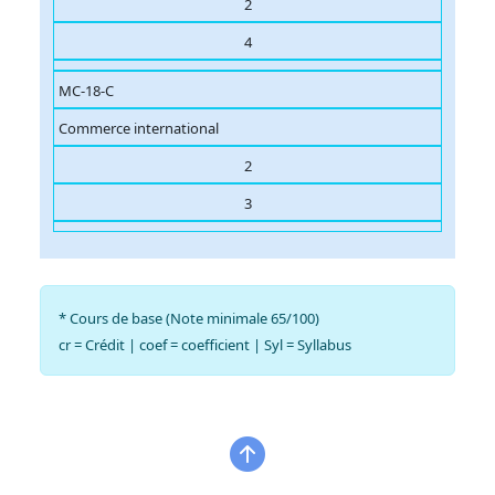
2
4
MC-18-C
Commerce international
2
3
* Cours de base (Note minimale 65/100)
cr = Crédit | coef = coefficient | Syl = Syllabus