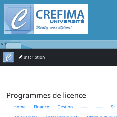
*
*
Inscription
Programmes de licence
Home
Finance
Gestion
-----
-----
Sc