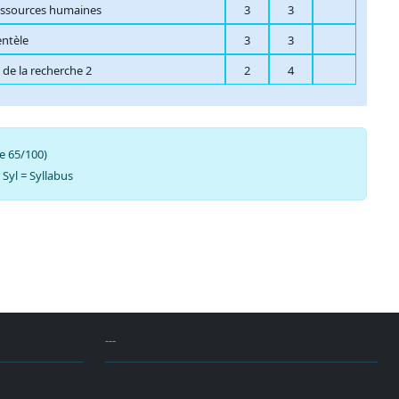
essources humaines
3
3
ientèle
3
3
de la recherche 2
2
4
e 65/100)
| Syl = Syllabus
---