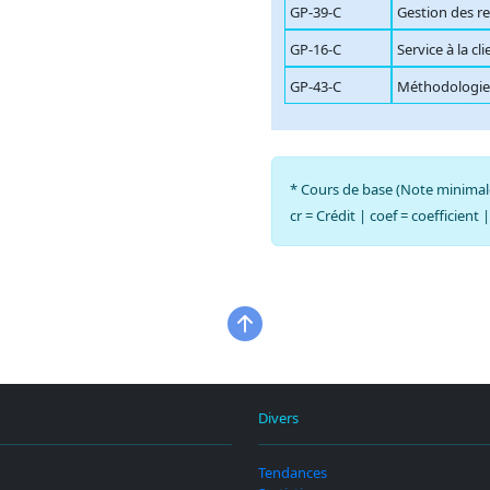
GP-39-C
Gestion des r
GP-16-C
Service à la cl
GP-43-C
Méthodologie 
* Cours de base (Note minimal
cr = Crédit | coef = coefficient 
Divers
Tendances