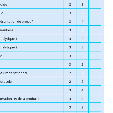
rchés
2
3
ie
3
3
ésentation de projet *
3
4
érentielle
3
3
analytique 1
3
2
analytique 2
3
3
ie
3
3
3
2
 Organisationnel
2
3
rotocole
2
2
3
4
érations et de la production
3
3
3
2