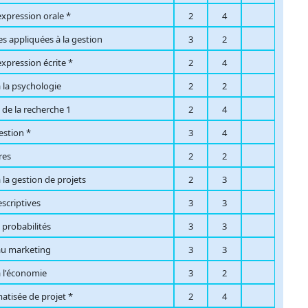
xpression orale *
2
4
 appliquées à la gestion
3
2
xpression écrite *
2
4
 la psychologie
2
2
de la recherche 1
2
4
estion *
3
4
res
2
2
 la gestion de projets
2
3
escriptives
3
3
t probabilités
3
3
au marketing
3
3
à l'économie
3
2
atisée de projet *
2
4