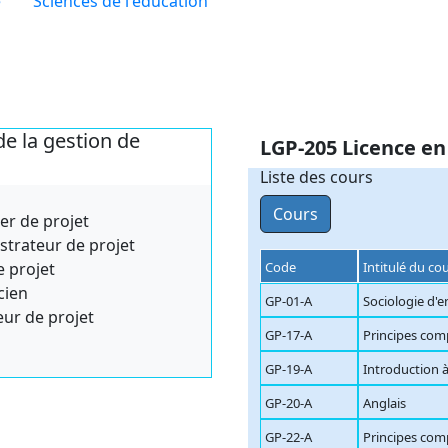
e
Sciences de l'éducation
de la gestion de
LGP-205 Licence en
Liste des cours
Cours
r de projet
strateur de projet
e projet
Code
Intitulé du co
cien
GP-01-A
Sociologie d'e
eur de projet
GP-17-A
Principes com
GP-19-A
Introduction à
GP-20-A
Anglais
GP-22-A
Principes com