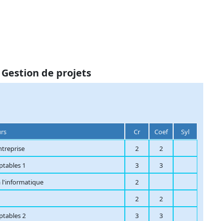
 Gestion de projets
urs
Cr
Coef
Syl
ntreprise
2
2
ptables 1
3
3
 l'informatique
2
2
2
ptables 2
3
3