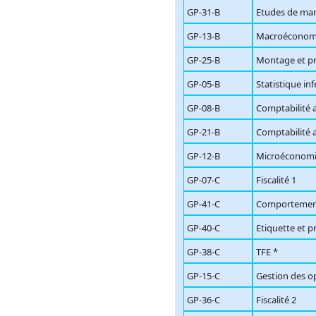
GP-31-B
Etudes de ma
GP-13-B
Macroéconom
GP-25-B
Montage et pr
GP-05-B
Statistique inf
GP-08-B
Comptabilité 
GP-21-B
Comptabilité 
GP-12-B
Microéconom
GP-07-C
Fiscalité 1
GP-41-C
Comportement
GP-40-C
Etiquette et p
GP-38-C
TFE *
GP-15-C
Gestion des op
GP-36-C
Fiscalité 2