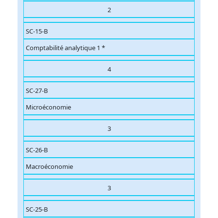
2
SC-15-B
Comptabilité analytique 1 *
4
SC-27-B
Microéconomie
3
SC-26-B
Macroéconomie
3
SC-25-B