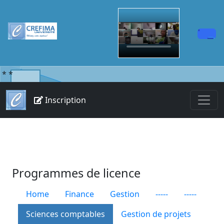
*
*
Inscription
Programmes de licence
Home
Finance
Gestion
-----
-----
Sciences comptables
Gestion de projets