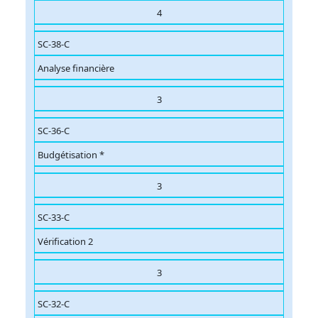
4
SC-38-C
Analyse financière
3
SC-36-C
Budgétisation *
3
SC-33-C
Vérification 2
3
SC-32-C