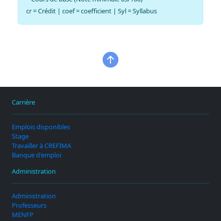
cr = Crédit | coef = coefficient | Syl = Syllabus
Carrière
Emplois disponibles
Stage
Travailler à CREFIMA
Banque d'emploi
Administration
Administration
Professeurs
MENFP