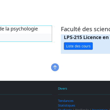
Faculté des scie
de la psychologie
LPS-215 Licence en
Liste des cours
n
Divers
n
Tendances
Statistiques
Etudiants
| Diplômés |
Inscription