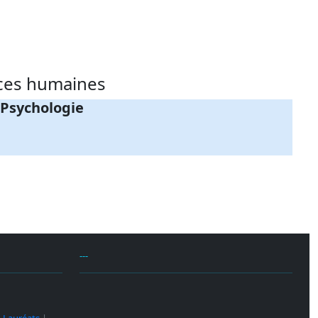
nces humaines
 Psychologie
---
|
Lauréats
|