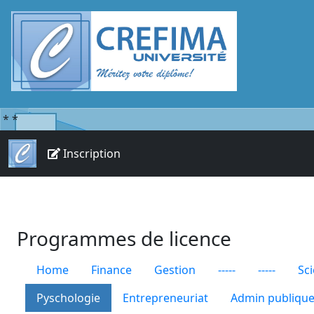
*
*
Inscription
Programmes de licence
Home
Finance
Gestion
-----
-----
Sc
Pyschologie
Entrepreneuriat
Admin publiqu