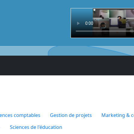
iences comptables
Gestion de projets
Marketing & 
e
Sciences de l'éducation