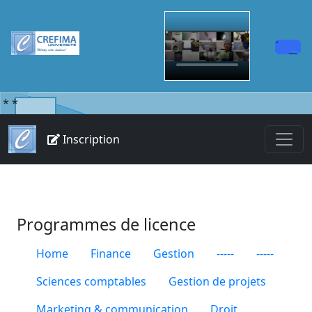
*
*
Inscription
Programmes de licence
Home
Finance
Gestion
-----
-----
Sciences comptables
Gestion de projets
Marketing & communication
Droit