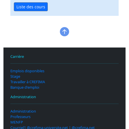
Liste des cours
Carrière
Emplois disponibles
Stage
Travailler à CREFIMA
Banque d'emploi
Administration
Administration
Professeurs
MENFP
Courriel1 @crefima-universite.net | @crefima.net