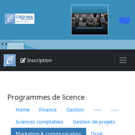
*
*
Inscription
Programmes de licence
Home
Finance
Gestion
-----
-----
Sciences comptables
Gestion de projets
Marketing & communication
Droit