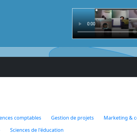
iences comptables
Gestion de projets
Marketing & 
e
Sciences de l'éducation