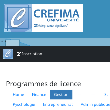
*
*
Inscription
Programmes de licence
Home
Finance
Gestion
-----
-----
Sc
Pyschologie
Entrepreneuriat
Admin publiqu