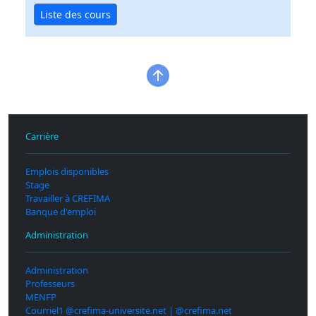
Liste des cours
Carrière
Emplois disponibles
Stage
Travailler à CREFIMA
Banque d'emploi
Administration
Administration
Professeurs
MENFP
Courriel1 @crefima-universite.net | @crefima.net