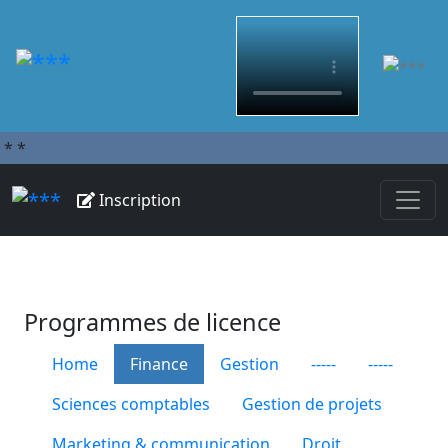
*
*
Inscription
Programmes de licence
Home
Finance
Gestion
-----
-----
Sciences comptables
Gestion de projets
Marketing & communication
Droit